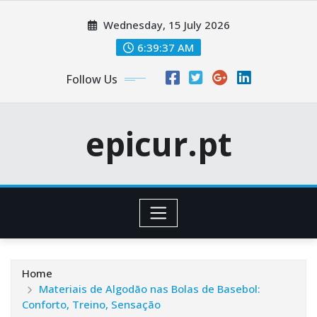
Skip
Wednesday, 15 July 2026
to
content
6:39:38 AM
Follow Us
epicur.pt
Home
Materiais de Algodão nas Bolas de Basebol:
Conforto, Treino, Sensação