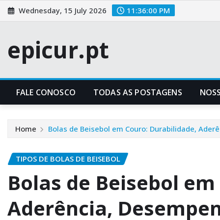
Skip
Wednesday, 15 July 2026
11:36:01 PM
to
content
epicur.pt
FALE CONOSCO
TODAS AS POSTAGENS
NOSS
Home
Bolas de Beisebol em Couro: Durabilidade, Ade
TIPOS DE BOLAS DE BEISEBOL
Bolas de Beisebol em 
Aderência, Desempe