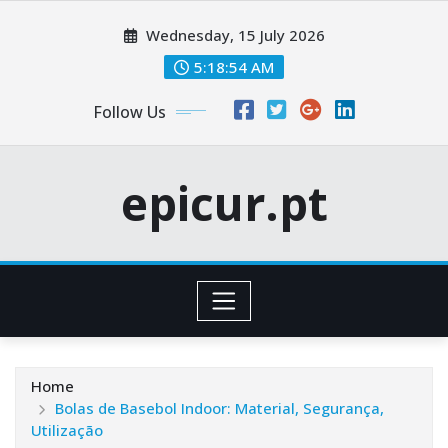
Skip
Wednesday, 15 July 2026
to
content
5:18:55 AM
Follow Us
epicur.pt
Home
Bolas de Basebol Indoor: Material, Segurança,
Utilização