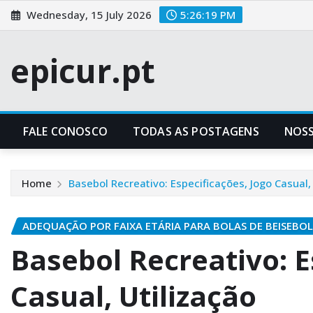
Skip
Wednesday, 15 July 2026
5:26:20 PM
to
content
epicur.pt
FALE CONOSCO
TODAS AS POSTAGENS
NOSS
Home
Basebol Recreativo: Especificações, Jogo Casual,
ADEQUAÇÃO POR FAIXA ETÁRIA PARA BOLAS DE BEISEBOL
Basebol Recreativo: E
Casual, Utilização