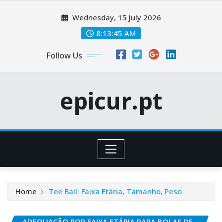
Skip
Wednesday, 15 July 2026
to
content
8:13:46 AM
Follow Us
epicur.pt
Home
Tee Ball: Faixa Etária, Tamanho, Peso
ADEQUAÇÃO POR FAIXA ETÁRIA PARA BOLAS DE